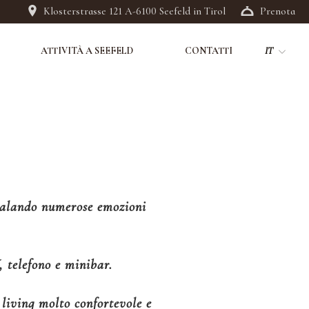
Klosterstrasse 121 A-6100 Seefeld in Tirol
Prenota
ATTIVITÀ A SEEFELD
CONTATTI
IT
DE
EN
egalando numerose emozioni
, telefono e minibar.
 living molto confortevole e