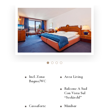
Incl. Zona
Area Living
Bagno/WC
Balcone A Sud
Con Vista Sul
“Seekirchl”
Cassaforte
Minibar