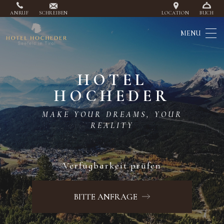
ANRUF
SCHREIBEN
LOCATION
BUCH
HOTEL
HOCHEDER
MAKE YOUR DREAMS, YOUR
REALITY
Verfügbarkeit prüfen
Check-in
06
BITTE ANFRAGE
August
2026