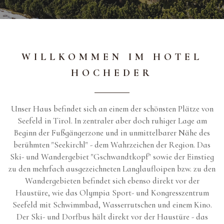
Check-out
07
August
2026
WILLKOMMEN IM HOTEL
Erwachsene
HOCHEDER
02
Unser Haus befindet sich an einem der schönsten Plätze von
Kinder
Seefeld in Tirol. In zentraler aber doch ruhiger Lage am
01
Beginn der Fußgängerzone und in unmittelbarer Nähe des
berühmten "Seekirchl" - dem Wahrzeichen der Region. Das
Ski- und Wandergebiet "Gschwandtkopf" sowie der Einstieg
zu den mehrfach ausgezeichneten Langlaufloipen bzw. zu den
Wandergebieten befindet sich ebenso direkt vor der
Haustüre, wie das Olympia Sport- und Kongresszentrum
Seefeld mit Schwimmbad, Wasserrutschen und einem Kino.
Der Ski- und Dorfbus hält direkt vor der Haustüre - das